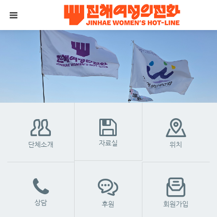
메뉴 건너뛰기
자료실
단체소개
위치
상담
후원
회원가입